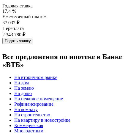
Годовая ставка
17,4
%
Ежемесячный платеж
37 032
₽
Переплата
2 343 780
₽
Все предложения по ипотеке в Банке
«ВТБ»
На вторичном рынке
На дом
На землю
На долю
На нежилое помещение
Рефинансирование
На комнату
На строительство
На квартиру в новостройке
Коммерческая
Многодетным