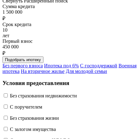
Свернуть
Расширенный поиск
Сумма кредита
1 500 000
₽
Срок кредита
10
лет
Первый взнос
450 000
₽
Без первого взноса
Ипотека под 6%
С господдержкой
Военная
ипотека
На вторичное жилье
Для молодой семьи
Условия предоставления
Без страхования недвижимости
C поручителем
Без страхования жизни
С залогом имущества