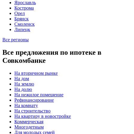
Ярославль
Кострома
Орел
Брянск
Смоленск
Липецк
Все регионы
Все предложения по ипотеке в
Совкомбанке
На вторичном рынке
На дом
На землю
На долю
На нежилое помещение
Рефинансирование
На комнату
На строительство
На квартиру в новостройке
Коммерческая
Многодетным
Для молодых семей