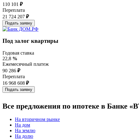
110 101
₽
Переплата
21 724 207
₽
Под залог квартиры
Годовая ставка
22,8
%
Ежемесячный платеж
90 286
₽
Переплата
16 968 608
₽
Все предложения по ипотеке в Банке «
На вторичном рынке
На дом
На землю
На долю