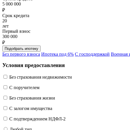
5 000 000
₽
Срок кредита
20
лет
Первый взнос
300 000
₽
Без первого взноса
Ипотека под 6%
С господдержкой
Военная 
Условия предоставления
Без страхования недвижимости
C поручителем
Без страхования жизни
С залогом имущества
С подтверждением НДФЛ-2
Любой тип