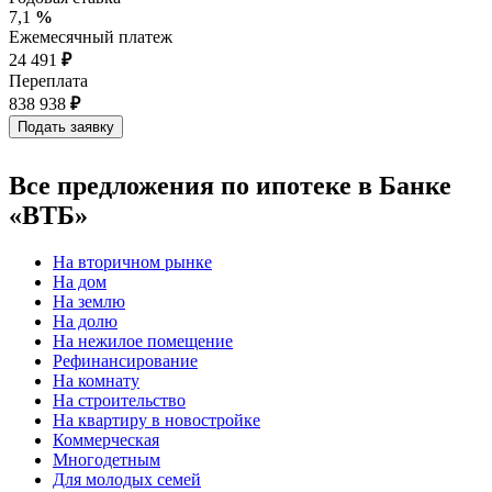
7,1
%
Ежемесячный платеж
24 491
₽
Переплата
838 938
₽
Все предложения по ипотеке в Банке
«ВТБ»
На вторичном рынке
На дом
На землю
На долю
На нежилое помещение
Рефинансирование
На комнату
На строительство
На квартиру в новостройке
Коммерческая
Многодетным
Для молодых семей