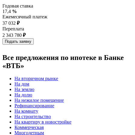
Годовая ставка
17,4
%
Ежемесячный платеж
37 032
₽
Переплата
2 343 780
₽
Все предложения по ипотеке в Банке
«ВТБ»
На вторичном рынке
На дом
На землю
На долю
На нежилое помещение
Рефинансирование
На комнату
На строительство
На квартиру в новостройке
Коммерческая
Многодетным