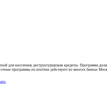
пной для населения, реструктурировав кредиты. Программа долж
ьготные программы по ипотеке действуют во многих банках Мос
лайн