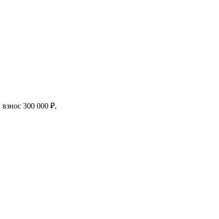
й взнос
300 000
₽
,