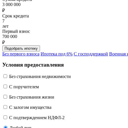
3 000 000
₽
Срок кредита
7
лет
Первый взнос
700 000
₽
Без первого взноса
Ипотека под 6%
С господдержкой
Военная 
Условия предоставления
Без страхования недвижимости
C поручителем
Без страхования жизни
С залогом имущества
С подтверждением НДФЛ-2
Любой тип