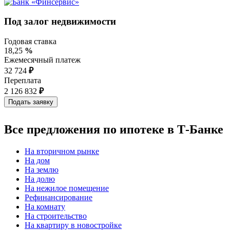
Под залог недвижимости
Годовая ставка
18,25
%
Ежемесячный платеж
32 724
₽
Переплата
2 126 832
₽
Все предложения по ипотеке в Т-Банке
На вторичном рынке
На дом
На землю
На долю
На нежилое помещение
Рефинансирование
На комнату
На строительство
На квартиру в новостройке