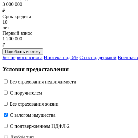
3 000 000
₽
Срок кредита
10
лет
Первый взнос
1 200 000
₽
Без первого взноса
Ипотека под 6%
С господдержкой
Военная 
Условия предоставления
Без страхования недвижимости
C поручителем
Без страхования жизни
С залогом имущества
С подтверждением НДФЛ-2
Любой тип