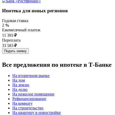
Ипотека для новых регионов
Годовая ставка
2
%
Ежемесячный платеж
11 393
₽
Переплата
33 583
₽
Все предложения по ипотеке в Т-Банке
На вторичном рынке
На дом
На землю
На долю
На нежилое помещение
Рефинансирование
На комнату
На строительство
На квартиру в новостройке