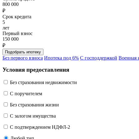
800 000
₽
Срок кредита
5
лет
Первый взнос
150 000
₽
Без первого взноса
Ипотека под 6%
С господдержкой
Военная 
Условия предоставления
Без страхования недвижимости
C поручителем
Без страхования жизни
С залогом имущества
С подтверждением НДФЛ-2
Любой тип