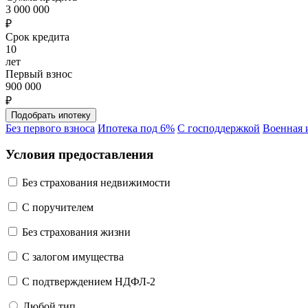
3 000 000
₽
Срок кредита
10
лет
Первый взнос
900 000
₽
Без первого взноса
Ипотека под 6%
С господдержкой
Военная 
Условия предоставления
Без страхования недвижимости
C поручителем
Без страхования жизни
С залогом имущества
С подтверждением НДФЛ-2
Любой тип