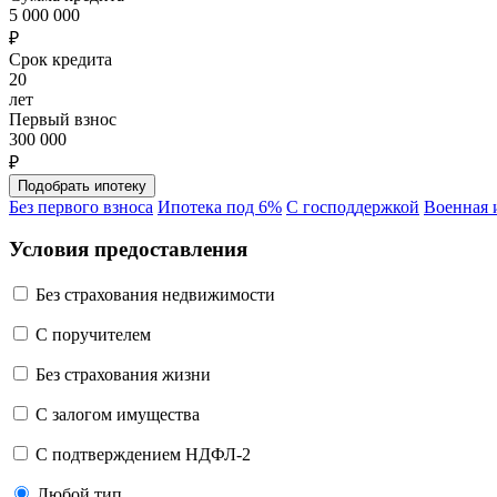
5 000 000
₽
Срок кредита
20
лет
Первый взнос
300 000
₽
Без первого взноса
Ипотека под 6%
С господдержкой
Военная 
Условия предоставления
Без страхования недвижимости
C поручителем
Без страхования жизни
С залогом имущества
С подтверждением НДФЛ-2
Любой тип