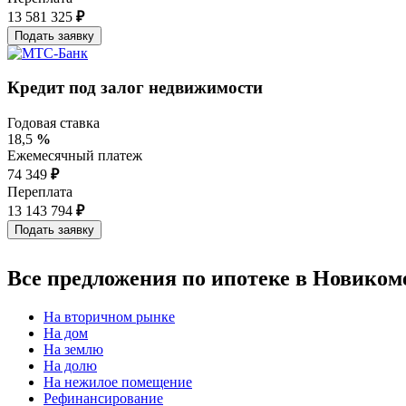
13 581 325
₽
Кредит под залог недвижимости
Годовая ставка
18,5
%
Ежемесячный платеж
74 349
₽
Переплата
13 143 794
₽
Все предложения по ипотеке в Новиком
На вторичном рынке
На дом
На землю
На долю
На нежилое помещение
Рефинансирование