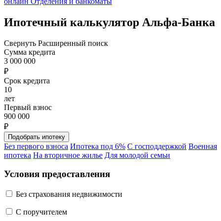
онлайн
Отделения и банкоматы
Ипотечный калькулятор Альфа-Банка
Свернуть
Расширенный поиск
Сумма кредита
3 000 000
₽
Срок кредита
10
лет
Первый взнос
900 000
₽
Без первого взноса
Ипотека под 6%
С господдержкой
Военная
ипотека
На вторичное жилье
Для молодой семьи
Условия предоставления
Без страхования недвижимости
C поручителем