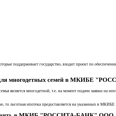
оторые поддерживает государство, входит проект по обеспечен
и для многодетных семей в МКИБЕ "Р
о семья является многодетной, т.е. на момент подачи заявки 
нные, то льготная ипотека предоставляется на указанных в М
тавить в МКИБ "РОССИТА-БАНК" ООО, ч