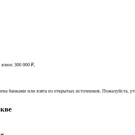
й взнос
300 000
₽
,
ена банками или взята из открытых источников. Пожалуйста, ут
скве
ах