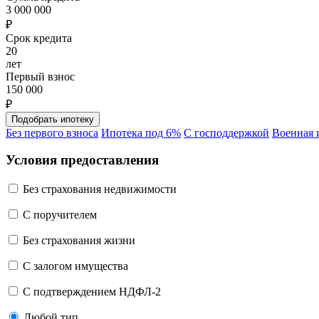
3 000 000
₽
Срок кредита
20
лет
Первый взнос
150 000
₽
Без первого взноса
Ипотека под 6%
С господдержкой
Военная 
Условия предоставления
Без страхования недвижимости
C поручителем
Без страхования жизни
С залогом имущества
С подтверждением НДФЛ-2
Любой тип