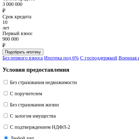
3 000 000
₽
Срок кредита
10
лет
Первый взнос
900 000
₽
Без первого взноса
Ипотека под 6%
С господдержкой
Военная 
Условия предоставления
Без страхования недвижимости
C поручителем
Без страхования жизни
С залогом имущества
С подтверждением НДФЛ-2
Любой тип