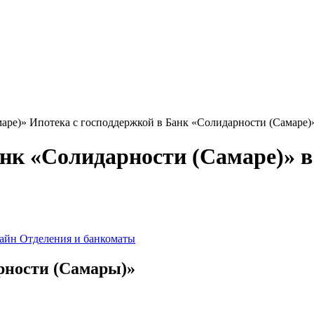
аре)»
Ипотека c господдержкой в Банк «Солидарности (Самаре)
анк «Солидарности (Самаре)» 
лайн
Отделения и банкоматы
рности (Самары)»