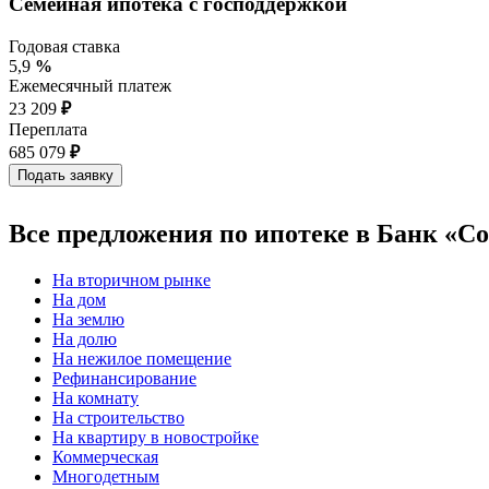
Семейная ипотека с господдержкой
Годовая ставка
5,9
%
Ежемесячный платеж
23 209
₽
Переплата
685 079
₽
Все предложения по ипотеке в Банк «С
На вторичном рынке
На дом
На землю
На долю
На нежилое помещение
Рефинансирование
На комнату
На строительство
На квартиру в новостройке
Коммерческая
Многодетным