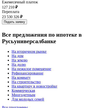
Ежемесячный платеж
127 210
₽
Переплата
23 530 326
₽
Все предложения по ипотеке в
Русьуниверсалбанке
На вторичном рынке
На дом
На землю
На долю
На нежилое помещение
Рефинансирование
На комнату
На строительство
На квартиру в новостройке
Коммерческая
Многодетным
Для молодых семей
Все программы