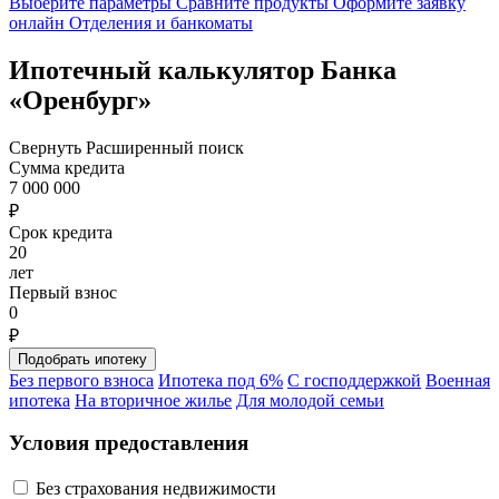
Выберите параметры
Сравните продукты
Оформите заявку
онлайн
Отделения и банкоматы
Ипотечный калькулятор Банка
«Оренбург»
Свернуть
Расширенный поиск
Сумма кредита
7 000 000
₽
Срок кредита
20
лет
Первый взнос
0
₽
Без первого взноса
Ипотека под 6%
С господдержкой
Военная
ипотека
На вторичное жилье
Для молодой семьи
Условия предоставления
Без страхования недвижимости