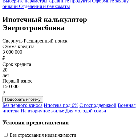
Выберите параметры
Сравните продукты
Оформите заявку
онлайн
Отделения и банкоматы
Ипотечный калькулятор
Энерготрансбанка
Свернуть
Расширенный поиск
Сумма кредита
3 000 000
₽
Срок кредита
20
лет
Первый взнос
150 000
₽
Без первого взноса
Ипотека под 6%
С господдержкой
Военная
ипотека
На вторичное жилье
Для молодой семьи
Условия предоставления
Без страхования недвижимости