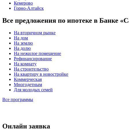
Кемерово
Горно-Алтайск
Все предложения по ипотеке в Банке «
На вторичном рынке
На дом
На землю
На долю
На нежилое помещение
Рефинансирование
На комнату
На строительство
На квартиру в новостройке
Коммерческая
Многодетным
Для молодых семей
Все программы
Онлайн заявка