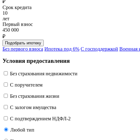
₽
Срок кредита
10
лет
Первый взнос
450 000
₽
Без первого взноса
Ипотека под 6%
С господдержкой
Военная 
Условия предоставления
Без страхования недвижимости
C поручителем
Без страхования жизни
С залогом имущества
С подтверждением НДФЛ-2
Любой тип